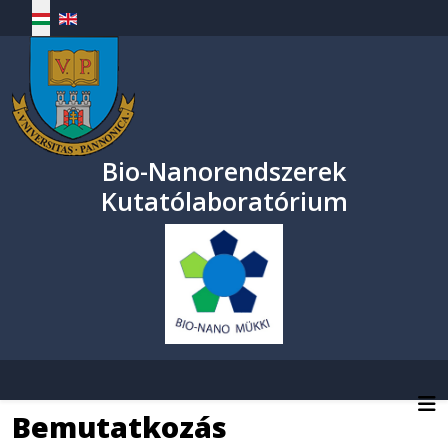
Válasszon nyelvet
Bio-Nanorendszerek
Kutatólaboratórium
Bemutatkozás