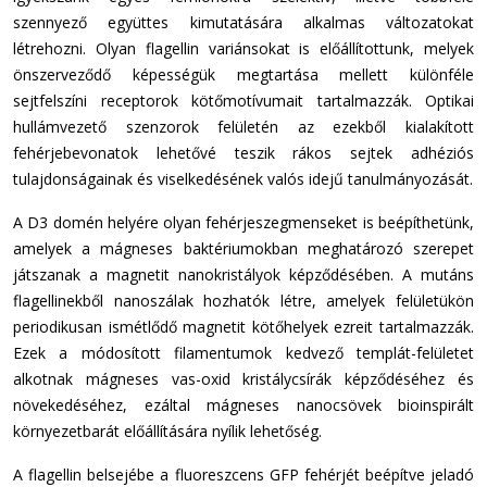
szennyező együttes kimutatására alkalmas változatokat
létrehozni. Olyan flagellin variánsokat is előállítottunk, melyek
önszerveződő képességük megtartása mellett különféle
sejtfelszíni receptorok kötőmotívumait tartalmazzák. Optikai
hullámvezető szenzorok felületén az ezekből kialakított
fehérjebevonatok lehetővé teszik rákos sejtek adhéziós
tulajdonságainak és viselkedésének valós idejű tanulmányozását.
A D3 domén helyére olyan fehérjeszegmenseket is beépíthetünk,
amelyek a mágneses baktériumokban meghatározó szerepet
játszanak a magnetit nanokristályok képződésében. A mutáns
flagellinekből nanoszálak hozhatók létre, amelyek felületükön
periodikusan ismétlődő magnetit kötőhelyek ezreit tartalmazzák.
Ezek a módosított filamentumok kedvező templát-felületet
alkotnak mágneses vas-oxid kristálycsírák képződéséhez és
növekedéséhez, ezáltal mágneses nanocsövek bioinspirált
környezetbarát előállítására nyílik lehetőség.
A flagellin belsejébe a fluoreszcens GFP fehérjét beépítve jeladó