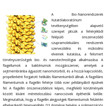
MÜKKI kezdőlap
A Bio-Nanorendszerek
Kutatólaboratórium
tevékenységében alapvető
szerepet játszik a fehérjékből
felépülő önszerveződő
szupramolekuláris rendszerek
szerveződési és működési
elveinek kutatása, a felismert
törvényszerűségek bio- és nanotechnológiai alkalmazása. A
flagellumok a baktériumok mozgásszervei, amelyek a
sejtmembránba ágyazott nanomotorból, és a hozzá kapcsolódó,
propellerként forgatott helikális filamentumból állnak. A flagelláris
filamentumok a flagellin fehérje több ezer példányából épülnek
fel. A flagellin önszerveződésre képes, megfelelő körülmények
között kívánt méreteloszlású nanocsövek építhetők belőle.
Megmutattuk, hogy a flagellin alegységek filamentumok felületén
elhelyezkedő hipervariábilis D3 doménje helyére a polimerizációs