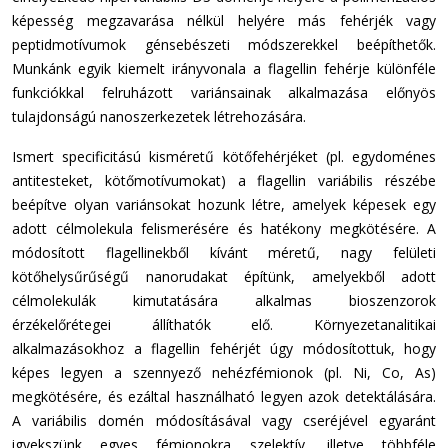
képesség megzavarása nélkül helyére más fehérjék vagy
peptidmotívumok génsebészeti módszerekkel beépíthetők.
Munkánk egyik kiemelt irányvonala a flagellin fehérje különféle
funkciókkal felruházott variánsainak alkalmazása előnyös
tulajdonságú nanoszerkezetek létrehozására.
Ismert specificitású kisméretű kötőfehérjéket (pl. egydoménes
antitesteket, kötőmotívumokat) a flagellin variábilis részébe
beépítve olyan variánsokat hozunk létre, amelyek képesek egy
adott célmolekula felismerésére és hatékony megkötésére. A
módosított flagellinekből kívánt méretű, nagy felületi
kötőhelysűrűségű nanorudakat építünk, amelyekből adott
célmolekulák kimutatására alkalmas bioszenzorok
érzékelőrétegei állíthatók elő. Környezetanalitikai
alkalmazásokhoz a flagellin fehérjét úgy módosítottuk, hogy
képes legyen a szennyező nehézfémionok (pl. Ni, Co, As)
megkötésére, és ezáltal használható legyen azok detektálására.
A variábilis domén módosításával vagy cseréjével egyaránt
igyekszünk egyes fémionokra szelektív, illetve többféle